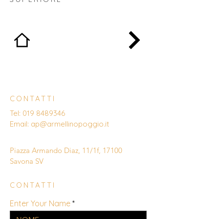
CONTATTI
Tel:
019 8489346
Email:
ap@armellinopoggio.it
Piazza Armando Diaz, 11/1f, 17100
Savona SV
CONTATTI
Enter Your Name