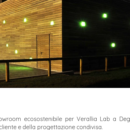
howroom ecosostenibile per Verallia Lab a De
 cliente e della progettazione condivisa.